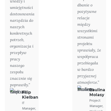
wiedzy i
dbanie o
umiejętności
pozytywne
dostosowania
relacje
narzędzia do
między
naszych
wszystkimi
konkretnych
stronami
potrzeb,
projektu
organizacja i
sprawiały, że
przepływ
współpraca
pracy
przebiegała
naszego
w bardzo
zespołu
przyjaznej
znacznie się
atmosferze.”
poprawiły.”
Paulina
Filip
Molasy
Kielban
Project
IT
Manager,
Manager,