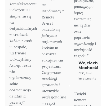
praktyczne,
kompleksowemu
we
pomagające
wdrożeniu i
współpracy z
lepiej
skupieniu się
Remote
zrozumieć
na
Sensei
narzędzie
indywidualnych
okazało się
oraz
potrzebach
jednym z
poprawić
każdej z osób
najlepszych
organizację i
w zespole,
kroków w
wydajność
na trwale
obszarze
zespołu.”
wdrożyliśmy
zarządzania
Wojciech
Asanę. Teraz
projektami.
Mochocki
nie
Cały proces
CFO, Trust
wyobrażamy
przebiegł
Investments
sobie
sprawnie i
codziennego
niezwykle
“Dzięki
działania
profesjonalnie
Remote
bez niej.”
– zespół