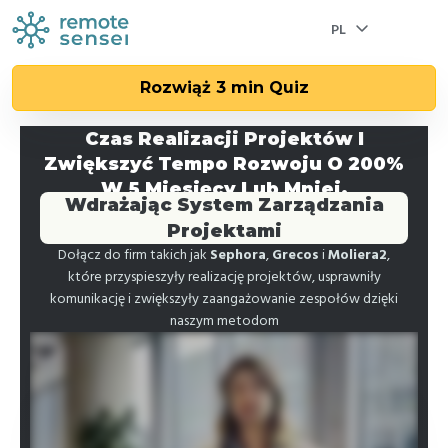
PL
Rozwiąż 3 min Quiz
Wiadomość do
Prezesów
Dyrektorów
i
Przedsiębiorstw
Jak Twoja Firma Może Przyspieszyć
Czas Realizacji Projektów I
Zwiększyć Tempo Rozwoju O 200%
W 5 Miesięcy Lub Mniej,
Wdrażając System Zarządzania
Projektami
Dołącz do firm takich jak
Sephora
,
Grecos
i
Moliera2
,
które przyspieszyły realizację projektów, usprawniły
komunikację i zwiększyły zaangażowanie zespołów dzięki
naszym metodom