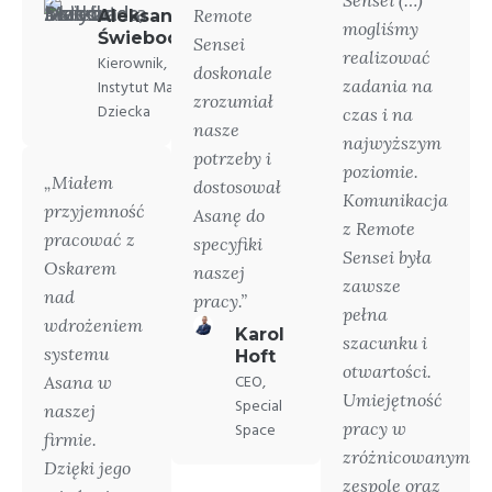
Sensei (…)
Remote
Aleksandra
mogliśmy
Świeboda
Sensei
realizować
Kierownik,
doskonale
zadania na
Instytut Matki i
zrozumiał
Dziecka
czas i na
nasze
najwyższym
potrzeby i
poziomie.
„Miałem
dostosował
Komunikacja
przyjemność
Asanę do
z Remote
pracować z
specyfiki
Sensei była
Oskarem
naszej
zawsze
nad
pracy.”
pełna
wdrożeniem
Karol
szacunku i
systemu
Hoft
otwartości.
Asana w
CEO,
Umiejętność
Special
naszej
pracy w
Space
firmie.
zróżnicowanym
Dzięki jego
zespole oraz