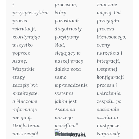
i
procesem,
znacznie
przyspieszyliŚmy
który
więcej. Od
proces
pozostawił
przeglądu
rekrutacji,
długotrwały
procesu
koordynując
pozytywny
biznesowego,
wszystko
ślad,
oceny
poprzez
sięgający w
narzędzia i
Asanę.
naszej pracy
integracji,
Wszystkie
daleko poza
wstępnej
etapy
samo
konfiguracji
zaczęły być
wprowadzenie
procesu i
przejrzyste,
systemu
wdrożenia
a kluczowe
jakim jest
zespołu, po
informacje
Asana do
doskonałe
nie giną.
naszego
działania
Dzięki temu
workflow.”
następcze.
nasz zespół
Naprawdę
Adam