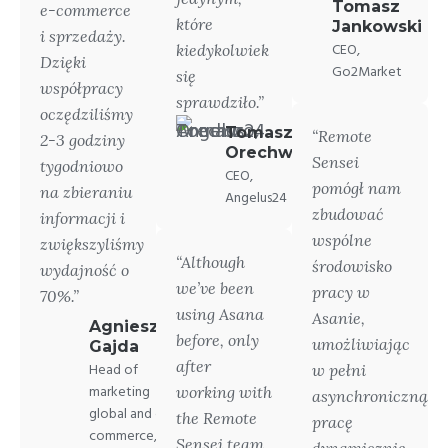
Tomasz
e-commerce
które
Jankowski
i sprzedaży.
kiedykolwiek
CEO,
Dzięki
Go2Market
się
współpracy
sprawdziło.”
oczędziliśmy
Tomasz
“Remote
2-3 godziny
Orechwo
Sensei
tygodniowo
CEO,
pomógł nam
na zbieraniu
Angelus24
zbudować
informacji i
wspólne
zwiększyliśmy
“Although
środowisko
wydajność o
we’ve been
pracy w
70%.”
using Asana
Asanie,
Agnieszka
before, only
umożliwiając
Gajda
after
Head of
w pełni
marketing
working with
asynchroniczną
global and e-
the Remote
pracę
commerce,
Sensei team