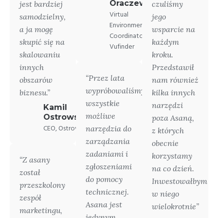
Oraczewski
jest bardziej
czuliśmy
Virtual
samodzielny,
jego
Environment
a ja mogę
wsparcie na
Coordinator,
skupić się na
każdym
Vufinder
skalowaniu
kroku.
innych
Przedstawił
“Przez lata
obszarów
nam również
wypróbowaliśmy
biznesu.”
kilka innych
wszystkie
narzędzi
Kamil
możliwe
Ostrowski
poza Asaną,
CEO, Ostrovski
narzędzia do
z których
zarządzania
obecnie
zadaniami i
korzystamy
“Z asany
zgłoszeniami
na co dzień.
został
do pomocy
Inwestowałbym
przeszkolony
technicznej.
w niego
zespół
Asana jest
wielokrotnie”
marketingu,
jedynym,