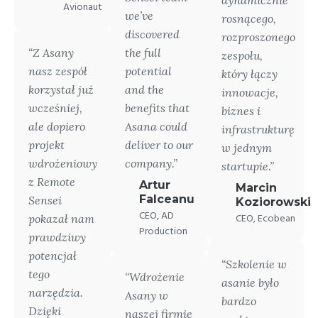
dynamicznie
Avionaut
we’ve
rosnącego,
discovered
rozproszonego
“Z Asany
the full
zespołu,
nasz zespół
potential
który łączy
korzystał już
and the
innowacje,
wcześniej,
benefits that
biznes i
ale dopiero
Asana could
infrastrukturę
projekt
deliver to our
w jednym
wdrożeniowy
company.”
startupie.”
z Remote
Artur
Marcin
Falceanu
Sensei
Koziorowski
CEO, AD
pokazał nam
CEO, Ecobean
Production
prawdziwy
potencjał
“Szkolenie w
tego
“Wdrożenie
asanie było
narzędzia.
Asany w
bardzo
Dzięki
naszej firmie