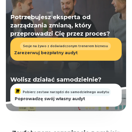
Potrzebujesz eksperta od
zarządzania zmianą, który
przeprowadzi Cię przez proces?
Sesje na żywo z doświadczonym trenerem biznesu
Zarezerwuj bezpłatny audyt
Wolisz działać samodzielnie?
Pobierz zestaw narzędzi do samodzielnego audytu
Poprowadzę swój własny audyt