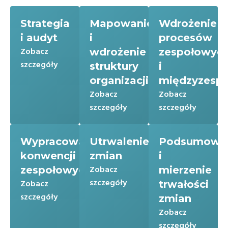
Strategia
Mapowanie
Wdrożenie
i audyt
i
procesów
Zobacz
wdrożenie
zespołowyc
szczegóły
struktury
i
organizacji
międzyzesp
Zobacz
Zobacz
szczegóły
szczegóły
Wypracowanie
Utrwalenie
Podsumowa
konwencji
zmian
i
zespołowych
Zobacz
mierzenie
szczegóły
Zobacz
trwałości
szczegóły
zmian
Zobacz
szczegóły