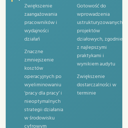
Zwiększenie
Gotowość do
zaangażowania
wprowadzenia
pracowników i
ustrukturyzowanych
wydajności
projektów
działań
działowych, zgodnie
z najlepszymi
Znaczne
praktykami i
zmniejszenie
wynikiem audytu
kosztów
operacyjnych po
Zwiększenie
wyeliminowaniu
dostarczalności w
‘pracy dla pracy’ i
terminie
nieoptymalnych
strategii działania
w środowisku
cyfrowym